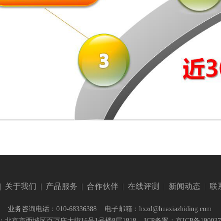
|
关于我们
|
产品服务
|
合作伙伴
|
在线评测
|
新闻动态
|
联
业务咨询电话：010-68336388 电子邮箱：hxzd@huaxiazhiding.com
：北京市西城区百万庄大街16号1号楼8层1818
ICP备案：京ICP备19003